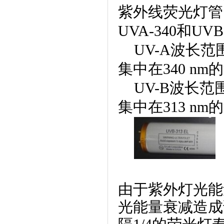
紫外线荧光灯管
UVA-340
和
UVB
{_ComName}
UV-A
波长范
集中在
340 nm
的
UV-B
波长范
集中在
313 nm
的
由于紫外灯光能
光能量衰减造成