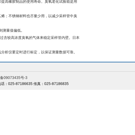
来提高橡胶制品的使用寿命。臭氧老化试验箱是用
烯；不锈钢材料也尽量少用，以减少采样管中臭
则测量值偏低。
通过含较高浓度臭氧的气体来稳定采样管内壁。日本
氧分析仪要定时进行标定，以保证测量数据可靠。
备09073435号-3
-87186635 传真：025-87186835