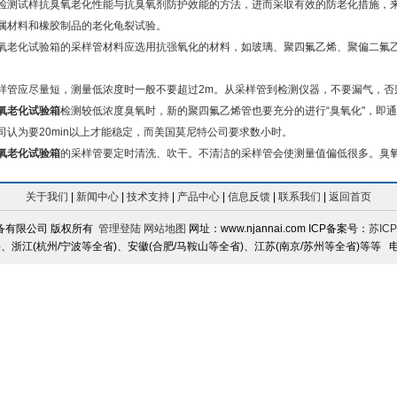
检测试样抗臭氧老化性能与抗臭氧剂防护效能的方法，进而采取有效的防老化措施，
属材料和橡胶制品的老化龟裂试验。
化试验箱的采样管材料应选用抗强氧化的材料，如玻璃、聚四氟乙烯、聚偏二氟乙
。
应尽量短，测量低浓度时一般不要超过2m。从采样管到检测仪器，不要漏气，否
氧老化试验箱
检测较低浓度臭氧时，新的聚四氟乙烯管也要充分的进行“臭氧化"，即
司认为要20min以上才能稳定，而美国莫尼特公司要求数小时。
氧老化试验箱
的采样管要定时清洗、吹干。不清洁的采样管会使测量值偏低很多。臭
关于我们
|
新闻中心
|
技术支持
|
产品中心
|
信息反馈
|
联系我们
|
返回首页
备有限公司 版权所有
管理登陆
网站地图
网址：www.njannai.com ICP备案号：
苏ICP
浙江(杭州/宁波等全省)、安徽(合肥/马鞍山等全省)、江苏(南京/苏州等全省)等等 电话：025