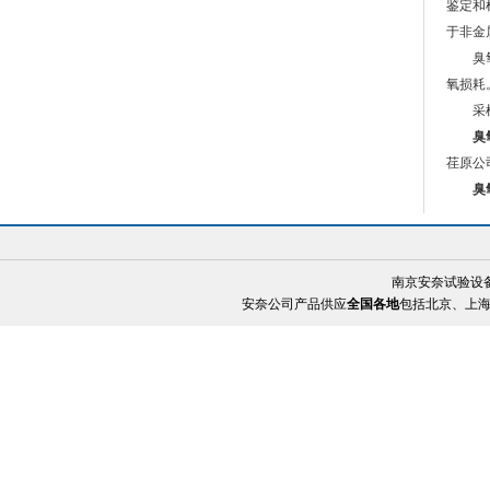
鉴定和
于非金
臭氧老
{_ComName}
氧损耗
采样管
臭
荏原公
臭
南京安奈试验设
安奈公司产品供应
全国各地
包括北京、上海、