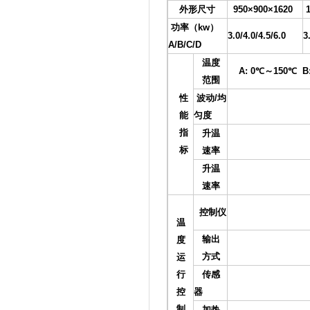
外形尺寸
950×900×1620
1
功率（kw）
3.0/4.0/4.5/6.0
3
A/B/C/D
温度
A: 0℃～150℃ B: 
范围
性
波动/均
±0.
能
匀度
指
升温
1～3
标
速率
升温
0.7～
速率
1、数显液
控制仪
2、进口数
温
输出
度
脉冲式固态继
方式
运
行
传感
铂金电阻 
控
器
制
加热