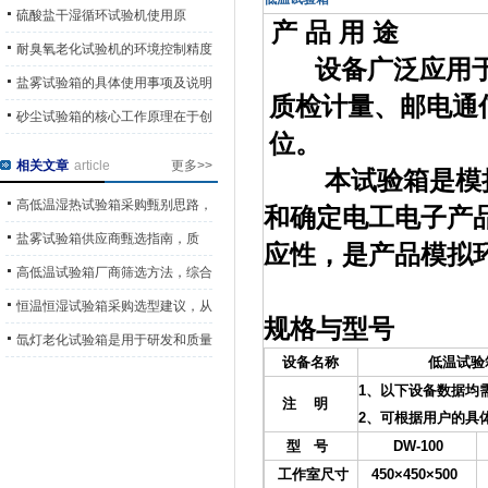
用的工业测试工具
硫酸盐干湿循环试验机使用原
产 品 用 途
则“试样标准化、操作规范化”
耐臭氧老化试验机的环境控制精度
设备广泛应用于
会直接决定试验结果的可信度
盐雾试验箱的具体使用事项及说明
质检计量、邮电通
砂尘试验箱的核心工作原理在于创
位。
造一个可控的砂尘环境
相关文章
article
更多>>
本试验箱是模拟
高低温湿热试验箱采购甄别思路，
和确定电工电子产
依托产品质量与市场表现选型
盐雾试验箱供应商甄选指南，质
应性，是产品模拟
量、信誉、服务多维对比方法
高低温试验箱厂商筛选方法，综合
实力多维度甄别采购参考
恒温恒湿试验箱采购选型建议，从
规格与型号
口碑与综合实力规避采购风险
氙灯老化试验箱是用于研发和质量
设备名称
低温试验箱、高
控制的重要工具
1、以下设备数据均
注 明
2、可根据用户的具
型 号
DW-100
工作室尺寸
450×450×500
5