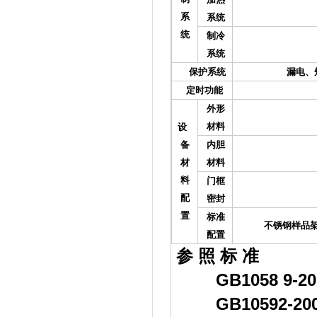
耐高温磁架
系
系统
统
制冷
1、全封闭
系统
2、全封闭风
保护系统
漏电、短路、超
定时功能
0.1～999
外形
碳素钢板
材料
设
备
内胆
SUS30
材
材料
料
门框
双层耐高低
配
密封
置
标准
不锈钢样品架2个、
配置
参 照 标 准
GB1058 9-
GB10592-2