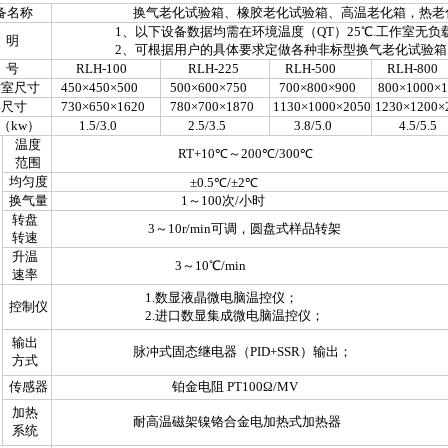
名称
换气老化试验箱、橡胶老化试验箱、高温老化箱，热老
1、以下设备数据均需在环境温度（QT）25℃.工作室无负
 明
2、可根据用户的具体要求定做各种非标型换气老化试验箱
 号
RLH-100
RLH-225
RLH-500
RLH-800
室尺寸
450×450×500
500×600×750
700×800×900
800×1000×1
尺寸
730×650×1620
780×700×1870
1130×1000×2050
1230×1200×
（kw）
1.5/3.0
2.5/3.5
3.8/5.0
4.5/5.5
温度
RT+10℃～200℃/300℃
范围
均匀度
±0.5℃/±2℃
换气量
1～100次/小时
转盘
3～10r/min可调，圆盘式样品转架
转速
升温
3～10℃/min
速率
1.数显液晶微电脑温控仪；
控制仪
2.进口数显集成微电脑温控仪；
输出
脉冲式固态继电器（PID+SSR）输出；
方式
传感器
铂金电阻 PT100Ω/MV
加热
耐高温磁架镍铬合金电加热式加热器
系统