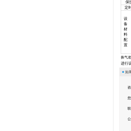
保护
定时
设
备
材
料
配
置
换气
进行
如
咨
您
联
公