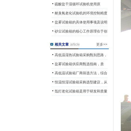
用的工业测试工具
硫酸盐干湿循环试验机使用原
则“试样标准化、操作规范化”
耐臭氧老化试验机的环境控制精度
会直接决定试验结果的可信度
盐雾试验箱的具体使用事项及说明
砂尘试验箱的核心工作原理在于创
造一个可控的砂尘环境
相关文章
article
更多>>
高低温湿热试验箱采购甄别思路，
依托产品质量与市场表现选型
盐雾试验箱供应商甄选指南，质
量、信誉、服务多维对比方法
高低温试验箱厂商筛选方法，综合
实力多维度甄别采购参考
恒温恒湿试验箱采购选型建议，从
口碑与综合实力规避采购风险
氙灯老化试验箱是用于研发和质量
控制的重要工具