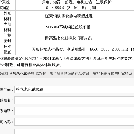
系统
漏电、短路、超温、电机过热、过载保护
功能
0.1～999.9（S、M、H）可调
外形
碳素钢板.磷化静电喷塑处理
材料
内胆
SUS304不锈钢拉丝线条板
材料
门框
耐高温老化硅橡胶门密封条
密封
标准
圆形转盘式样品架、测试引线孔（Ø50、Ø80、Ø100mm）1
配置
满足GB2423.1－2001试验A《高温试验方法》及其它相关标准的要求。
老化试验箱
设计制造，可进行相应高温环境试验。
果你对
换气老化试验箱
感兴趣，想了解更详细的产品信息，填写下表直接与厂家联系
询产品：
的姓名：
系电话：
司名称：