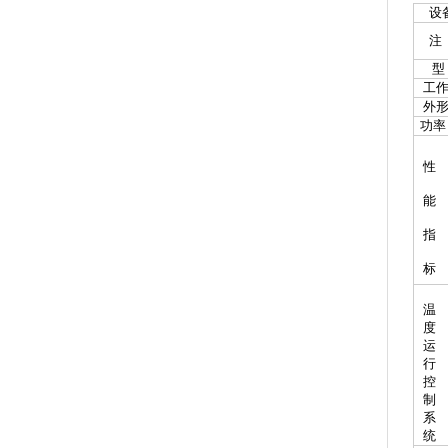
设备
注
型
工作
外形
功率
性
能
指
标
温
度
运
行
控
制
系
统