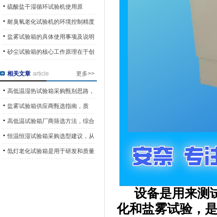
用的工业测试工具
硫酸盐干湿循环试验机使用原
则“试样标准化、操作规范化”
耐臭氧老化试验机的环境控制精度
会直接决定试验结果的可信度
盐雾试验箱的具体使用事项及说明
砂尘试验箱的核心工作原理在于创
造一个可控的砂尘环境
相关文章
article
更多>>
高低温湿热试验箱采购甄别思路，
依托产品质量与市场表现选型
盐雾试验箱供应商甄选指南，质
量、信誉、服务多维对比方法
高低温试验箱厂商筛选方法，综合
实力多维度甄别采购参考
恒温恒湿试验箱采购选型建议，从
口碑与综合实力规避采购风险
氙灯老化试验箱是用于研发和质量
控制的重要工具
设备是用来测
化和盐雾试验，