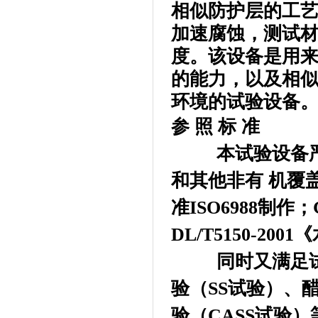
相似防护层的工
加速腐蚀，测试
度。该设备是用
的能力，以及相
环境的试验设备
参 照 标 准
本试验设备
和其他非有 机覆
准
ISO6988
制作
；
DL/T5150-2001
《
同时又满足
验（
SS
试验）、
验（
CASS
试验）