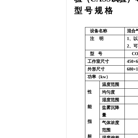
型 号 规 格
设备名称
混合
注
明
1
、以
2
、可
型
号
CO
工作室尺寸
450×6
外形尺寸
680×1
功率（
kw
）
温度范围
性
均匀度
湿度范围
能
盐雾沉降
量
指
气体浓度
范围
标
湿度偏差