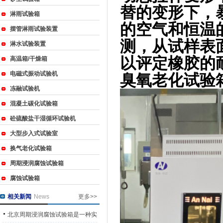
替的变形下，
淋雨试验箱
的空气和恒温
摆管淋雨试验装置
测，从试样表
淋水试验装置
以评定橡胶的
高温箱/干燥箱
电磁式振动试验机
臭氧老化试验
冻融试验机
混凝土碳化试验箱
砼硫酸盐干湿循环试验机
大型步入式试验室
换气老化试验箱
周期浸润腐蚀试验箱
腐蚀试验箱
相关新闻
News
更多>>
北京周期浸润腐蚀试验箱是一种实