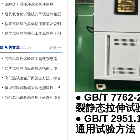
用的工业测试工具
硫酸盐干湿循环试验机使用原
则“试样标准化、操作规范化”
耐臭氧老化试验机的环境控制精度
会直接决定试验结果的可信度
盐雾试验箱的具体使用事项及说明
砂尘试验箱的核心工作原理在于创
造一个可控的砂尘环境
相关文章
article
更多>>
高低温湿热试验箱采购甄别思路，
依托产品质量与市场表现选型
盐雾试验箱供应商甄选指南，质
量、信誉、服务多维对比方法
高低温试验箱厂商筛选方法，综合
实力多维度甄别采购参考
恒温恒湿试验箱采购选型建议，从
● GB/T 77
口碑与综合实力规避采购风险
氙灯老化试验箱是用于研发和质量
裂静态拉伸试
控制的重要工具
● GB/T 295
通用试验方法